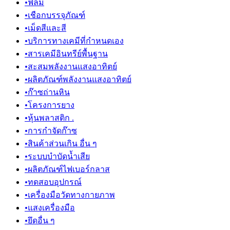
•
ฟิล์ม
•
เชือกบรรจุภัณฑ์
•
เม็ดสีและสี
•
บริการทางเคมีที่กำหนดเอง
•
สารเคมีอินทรีย์พื้นฐาน
•
สะสมพลังงานแสงอาทิตย์
•
ผลิตภัณฑ์พลังงานแสงอาทิตย์
•
ก๊าซถ่านหิน
•
โครงการยาง
•
หุ้นพลาสติก .
•
การกำจัดก๊าซ
•
สินค้าส่วนเกิน อื่น ๆ
•
ระบบบำบัดน้ำเสีย
•
ผลิตภัณฑ์ไฟเบอร์กลาส
•
ทดสอบอุปกรณ์
•
เครื่องมือวัดทางกายภาพ
•
แสงเครื่องมือ
•
ยึดอื่น ๆ