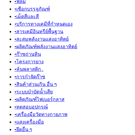
•
ฟิล์ม
•
เชือกบรรจุภัณฑ์
•
เม็ดสีและสี
•
บริการทางเคมีที่กำหนดเอง
•
สารเคมีอินทรีย์พื้นฐาน
•
สะสมพลังงานแสงอาทิตย์
•
ผลิตภัณฑ์พลังงานแสงอาทิตย์
•
ก๊าซถ่านหิน
•
โครงการยาง
•
หุ้นพลาสติก .
•
การกำจัดก๊าซ
•
สินค้าส่วนเกิน อื่น ๆ
•
ระบบบำบัดน้ำเสีย
•
ผลิตภัณฑ์ไฟเบอร์กลาส
•
ทดสอบอุปกรณ์
•
เครื่องมือวัดทางกายภาพ
•
แสงเครื่องมือ
•
ยึดอื่น ๆ