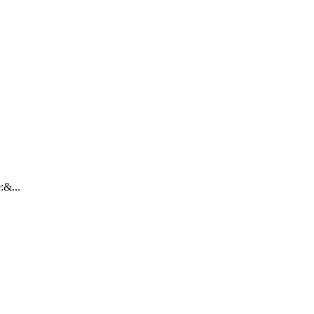
:&...