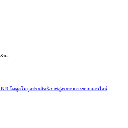
&n...