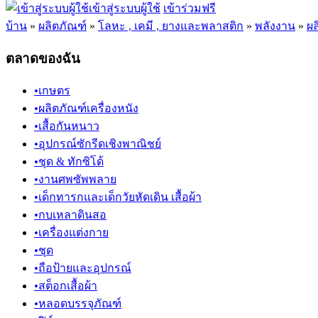
เข้าสู่ระบบผู้ใช้
เข้าร่วมฟรี
บ้าน
»
ผลิตภัณฑ์
»
โลหะ , เคมี , ยางและพลาสติก
»
พลังงาน
»
ผล
ตลาดของฉัน
•
เกษตร
•
ผลิตภัณฑ์เครื่องหนัง
•
เสื้อกันหนาว
•
อุปกรณ์ซักรีดเชิงพาณิชย์
•
ชุด & ทักซิโด้
•
งานศพซัพพลาย
•
เด็กทารกและเด็กวัยหัดเดิน เสื้อผ้า
•
กบเหลาดินสอ
•
เครื่องแต่งกาย
•
ชุด
•
ถือป้ายและอุปกรณ์
•
สต็อกเสื้อผ้า
•
หลอดบรรจุภัณฑ์