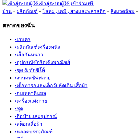
เข้าสู่ระบบผู้ใช้
เข้าร่วมฟรี
บ้าน
»
ผลิตภัณฑ์
»
โลหะ , เคมี , ยางและพลาสติก
»
สิ่งแวดล้อม
ตลาดของฉัน
•
เกษตร
•
ผลิตภัณฑ์เครื่องหนัง
•
เสื้อกันหนาว
•
อุปกรณ์ซักรีดเชิงพาณิชย์
•
ชุด & ทักซิโด้
•
งานศพซัพพลาย
•
เด็กทารกและเด็กวัยหัดเดิน เสื้อผ้า
•
กบเหลาดินสอ
•
เครื่องแต่งกาย
•
ชุด
•
ถือป้ายและอุปกรณ์
•
สต็อกเสื้อผ้า
•
หลอดบรรจุภัณฑ์