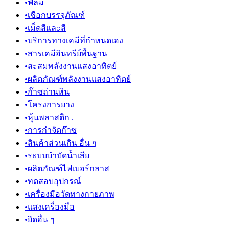
•
ฟิล์ม
•
เชือกบรรจุภัณฑ์
•
เม็ดสีและสี
•
บริการทางเคมีที่กำหนดเอง
•
สารเคมีอินทรีย์พื้นฐาน
•
สะสมพลังงานแสงอาทิตย์
•
ผลิตภัณฑ์พลังงานแสงอาทิตย์
•
ก๊าซถ่านหิน
•
โครงการยาง
•
หุ้นพลาสติก .
•
การกำจัดก๊าซ
•
สินค้าส่วนเกิน อื่น ๆ
•
ระบบบำบัดน้ำเสีย
•
ผลิตภัณฑ์ไฟเบอร์กลาส
•
ทดสอบอุปกรณ์
•
เครื่องมือวัดทางกายภาพ
•
แสงเครื่องมือ
•
ยึดอื่น ๆ