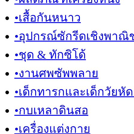
•
เสื้อกันหนาว
•
อุปกรณ์ซักรีดเชิงพาณิช
•
ชุด & ทักซิโด้
•
งานศพซัพพลาย
•
เด็กทารกและเด็กวัยหัดเด
•
กบเหลาดินสอ
•
เครื่องแต่งกาย