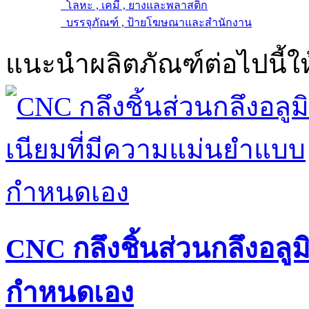
โลหะ , เคมี , ยางและพลาสติก
บรรจุภัณฑ์ , ป้ายโฆษณาและสำนักงาน
แนะนำผลิตภัณฑ์ต่อไปนี้ให
CNC กลึงชิ้นส่วนกลึงอลู
กำหนดเอง