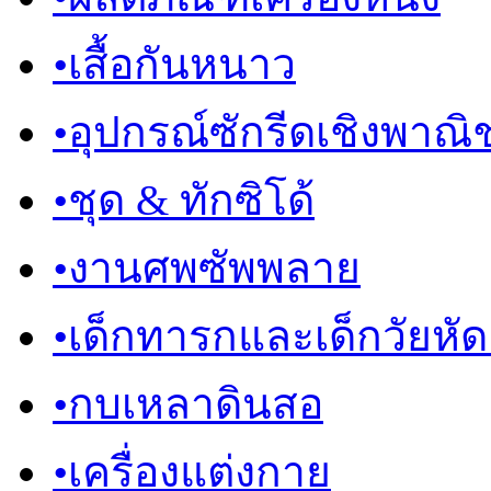
•
เสื้อกันหนาว
•
อุปกรณ์ซักรีดเชิงพาณิช
•
ชุด & ทักซิโด้
•
งานศพซัพพลาย
•
เด็กทารกและเด็กวัยหัดเด
•
กบเหลาดินสอ
•
เครื่องแต่งกาย