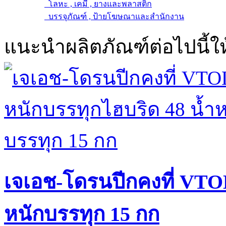
โลหะ , เคมี , ยางและพลาสติก
บรรจุภัณฑ์ , ป้ายโฆษณาและสำนักงาน
แนะนำผลิตภัณฑ์ต่อไปนี้ให
เจเอช-โดรนปีกคงที่ VTOL
หนักบรรทุก 15 กก