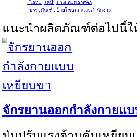
โลหะ , เคมี , ยางและพลาสติก
บรรจุภัณฑ์ , ป้ายโฆษณาและสำนักงาน
แนะนำผลิตภัณฑ์ต่อไปนี้ให
จักรยานออกกำลังกายแบ
ปุ่มปรับแรงต้านคันเหยีย