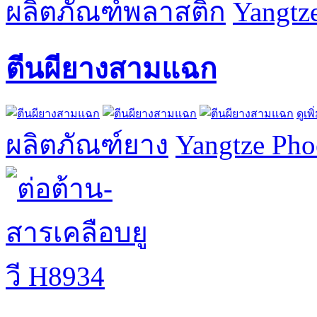
ผลิตภัณฑ์พลาสติก
Yangtze
ตีนผียางสามแฉก
ดูเพิ
ผลิตภัณฑ์ยาง
Yangtze Phoe