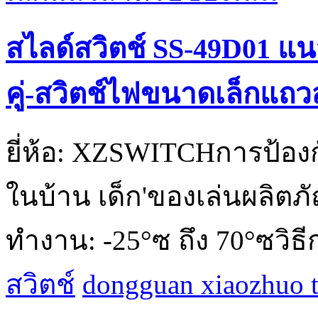
สไลด์สวิตช์ SS-49D01 แนว
คู่-สวิตช์ไฟขนาดเล็กแถ
ยี่ห้อ: XZSWITCHการป้องกั
ในบ้าน เด็ก'ของเล่นผลิตภ
ทำงาน: -25°ซ ถึง 70°ซวิธ
สวิตช์
dongguan xiaozhuo t