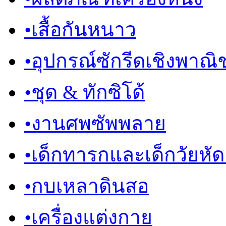
•
เสื้อกันหนาว
•
อุปกรณ์ซักรีดเชิงพาณิช
•
ชุด & ทักซิโด้
•
งานศพซัพพลาย
•
เด็กทารกและเด็กวัยหัดเด
•
กบเหลาดินสอ
•
เครื่องแต่งกาย