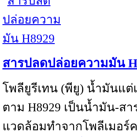
สารปลดปล่อยความมัน H
โพลียูรีเทน (พียู) น้ำมันแ
ตาม H8929 เป็นน้ำมัน-สารป
แวดล้อมทำจากโพลีเมอร์ค