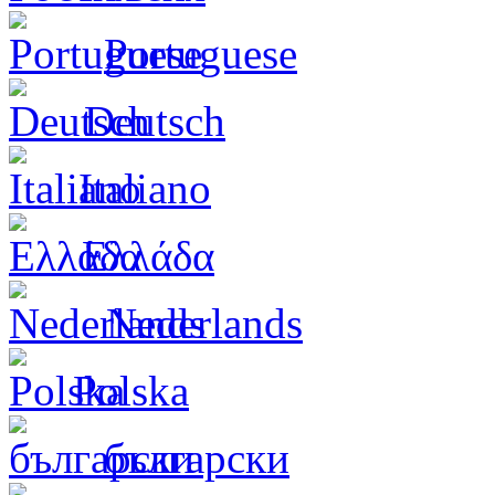
Portuguese
Deutsch
Italiano
Ελλάδα
Nederlands
Polska
български