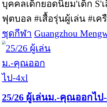
บุคคลเด็กยอดนิยม'เด็ก S'เสื
ฟุตบอล #เสื้อรุ่นผู้เล่น #เครื
ชุดกีฬา
Guangzhou Mengwa
25/26 ผู้เล่นม.-คุณออกไป-