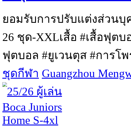
ยอมรับการปรับแต่งส่วนบุ
26 ชุด-XXLเสื้อ #เสื้อฟุตบอล
ฟุตบอล #ยูเวนตุส #การโพรง
ชุดกีฬา
Guangzhou Mengwa