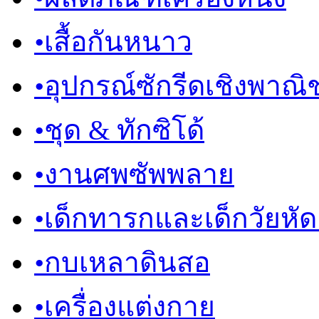
•
เสื้อกันหนาว
•
อุปกรณ์ซักรีดเชิงพาณิช
•
ชุด & ทักซิโด้
•
งานศพซัพพลาย
•
เด็กทารกและเด็กวัยหัดเด
•
กบเหลาดินสอ
•
เครื่องแต่งกาย