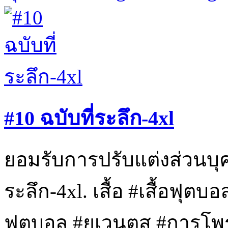
#10 ฉบับที่ระลึก-4xl
ยอมรับการปรับแต่งส่วนบุค
ระลึก-4xl. เสื้อ #เสื้อฟุตบอล
ฟุตบอล #ยูเวนตุส #การโพรง 