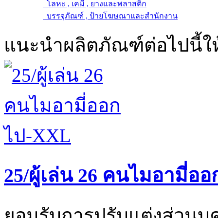
โลหะ , เคมี , ยางและพลาสติก
บรรจุภัณฑ์ , ป้ายโฆษณาและสำนักงาน
แนะนำผลิตภัณฑ์ต่อไปนี้ให
25/ผู้เล่น 26 คนไมอามี่
ยอมรับการปรับแต่งส่วนบุค