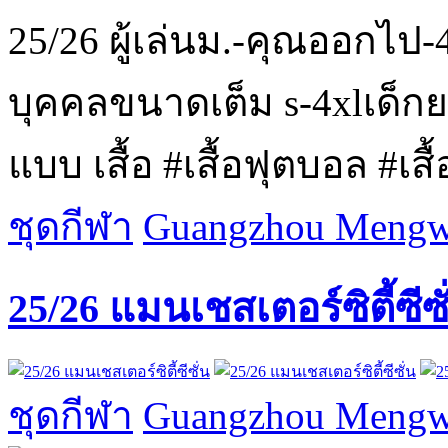
25/26 ผู้เล่นม.-คุณออกไป
บุคคลขนาดเต็ม s-4xlเด็กยอ
แบบ เสื้อ #เสื้อฟุตบอล #เสื้อร
ชุดกีฬา
Guangzhou Mengwa
25/26 แมนเชสเตอร์ซิตี้ซีซั
ชุดกีฬา
Guangzhou Mengwa