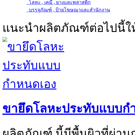
โลหะ , เคมี , ยางและพลาสติก
บรรจุภัณฑ์ , ป้ายโฆษณาและสำนักงาน
แนะนำผลิตภัณฑ์ต่อไปนี้ให
ขายึดโลหะประทับแบบก
ผลิตภัณฑ์ นี้มีพื้นผิวที่ผ่