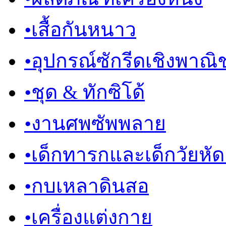
•
เสื้อกันหนาว
•
อุปกรณ์ซักรีดเชิงพาณิช
•
ชุด & ทักซิโด้
•
งานศพซัพพลาย
•
เด็กทารกและเด็กวัยหัดเด
•
กบเหลาดินสอ
•
เครื่องแต่งกาย