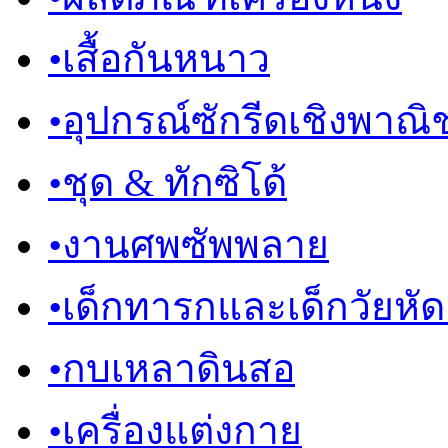
•
เสื้อกันหนาว
•
อุปกรณ์ซักรีดเชิงพาณิช
•
ชุด & ทักซิโด้
•
งานศพซัพพลาย
•
เด็กทารกและเด็กวัยหัดเด
•
กบเหลาดินสอ
•
เครื่องแต่งกาย