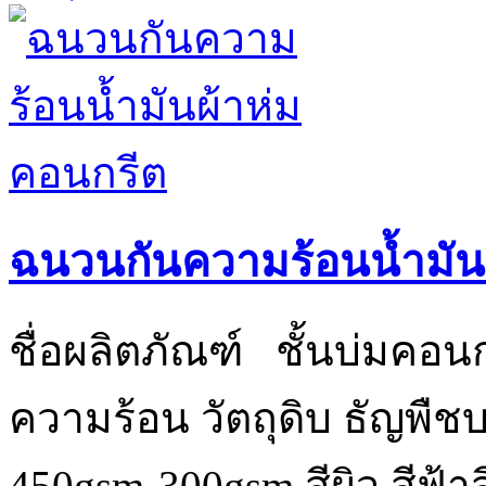
ฉนวนกันความร้อนน้ำมัน
ชื่อผลิตภัณฑ์ ชั้นบ่มคอ
ความร้อน วัตถุดิบ ธัญพืชบร
450gsm-300gsm สีผิว สีฟ้าสี