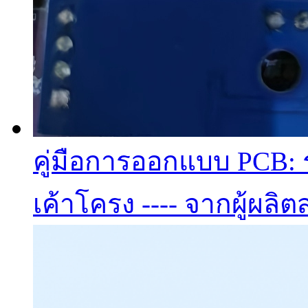
คู่มือการออกแบบ PCB: ร
เค้าโครง ---- จากผู้ผลิต