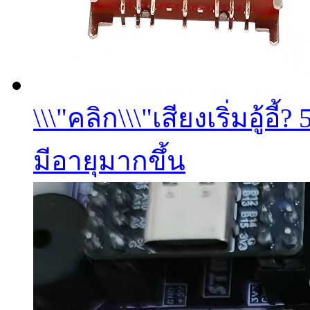
\\\"คลิก\\\"เสียงเริ่มอู้
มีอายุมากขึ้น