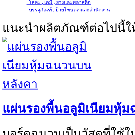
โลหะ , เคมี , ยางและพลาสติก
บรรจุภัณฑ์ , ป้ายโฆษณาและสำนักงาน
แนะนำผลิตภัณฑ์ต่อไปนี้ให
แผ่นรองพื้นอลูมิเนียมหุ
บอร์ดฉนวนเป็นวัสดุที่ใช