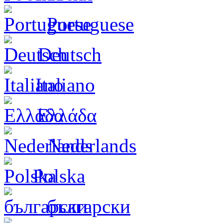
Portuguese
Deutsch
Italiano
Ελλάδα
Nederlands
Polska
български