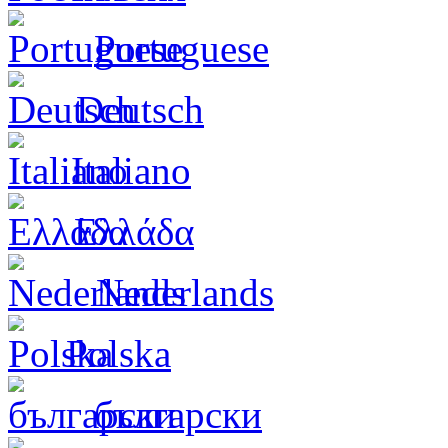
Portuguese
Deutsch
Italiano
Ελλάδα
Nederlands
Polska
български