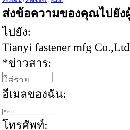
หกเหลี่ยม
/
หัวซ็อกเก็ต
/
หมวก
ส่งข้อความของคุณไปยังผู
ไปยัง:
Tianyi fastener mfg Co.,Ltd
*
ข่าวสาร:
อีเมลของฉัน:
โทรศัพท์: