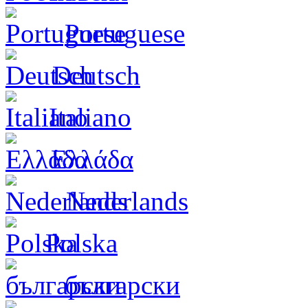
Portuguese
Deutsch
Italiano
Ελλάδα
Nederlands
Polska
български